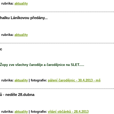
|
rubrika:
aktuality
halku Láníkovou předány...
|
rubrika:
aktuality
ic
Žopy zve všechny čaroděje a čarodějnice na SLET.....
|
rubrika:
aktuality
|
fotografie:
pálení čarodějnic - 30.4.2013 - mš
ů - neděle 28.dubna
|
rubrika:
aktuality
|
fotografie:
vítání občánků - 28.4.2013