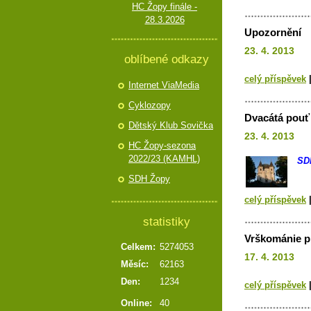
HC Žopy finále -
28.3.2026
Upozornění
23. 4. 2013
oblíbené odkazy
celý příspěvek
Internet ViaMedia
Cyklozopy
Dvacátá pouť
Dětský Klub Sovička
23. 4. 2013
HC Žopy-sezona
2022/23 (KAMHL)
SDH
SDH Žopy
celý příspěvek
statistiky
Vrškománie pr
Celkem:
5274053
17. 4. 2013
Měsíc:
62163
Den:
1234
celý příspěvek
Online:
40