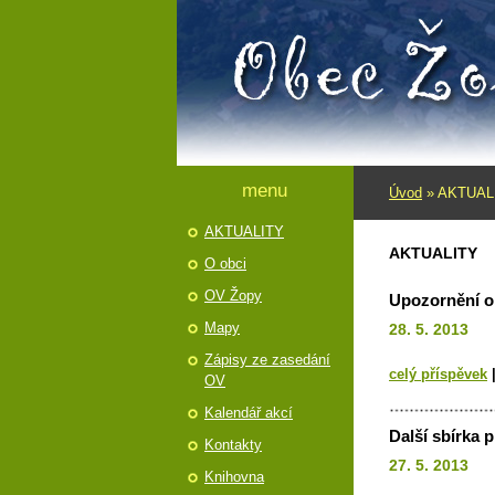
menu
Úvod
»
AKTUAL
AKTUALITY
AKTUALITY
O obci
OV Žopy
Upozornění 
Mapy
28. 5. 2013
Zápisy ze zasedání
celý příspěvek
OV
Kalendář akcí
Další sbírka 
Kontakty
27. 5. 2013
Knihovna