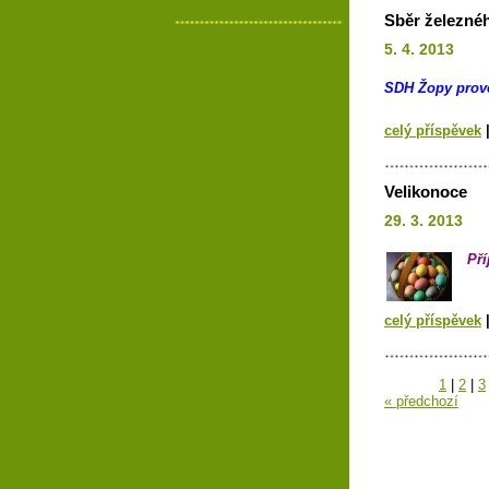
Sběr železnéh
5. 4. 2013
SDH Žopy prove
celý příspěvek
Velikonoce
29. 3. 2013
Pří
celý příspěvek
1
|
2
|
3
« předchozí