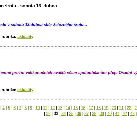
o šrotu - sobota 13. dubna
de v sobotu 13.dubna sběr železného šrotu...
|
rubrika:
aktuality
jemné prožití velikonočních svátků všem spoluobčanům přeje Osadní v
|
rubrika:
aktuality
|
4
|
5
|
6
|
7
|
8
|
9
|
10
|
11
|
12
|
13
|
14
|
15
|
16
|
17
|
18
|
19
|
20
|
21
|
22
|
2
|
32
|
33
|
34
|
35
|
36
|
37
|
38
|
39
|
40
|
41
|
42
|
43
|