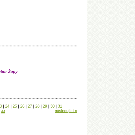
ýbor Žopy
3
|
24
|
25
|
26
|
27
|
28
|
29
|
30
|
31
následující »
44