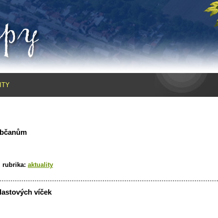
ITY
občanům
|
rubrika:
aktuality
plastových víček