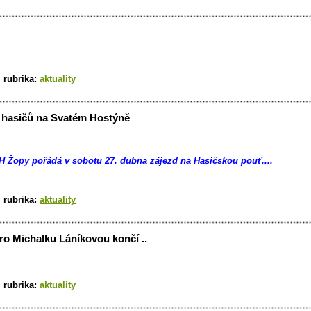
|
rubrika:
aktuality
 hasičů na Svatém Hostýně
 Žopy pořádá v sobotu 27. dubna zájezd na Hasičskou pouť....
|
rubrika:
aktuality
o Michalku Láníkovou končí ..
|
rubrika:
aktuality