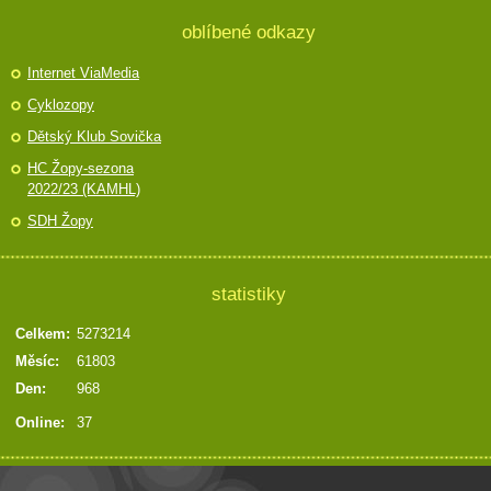
oblíbené odkazy
Internet ViaMedia
Cyklozopy
Dětský Klub Sovička
HC Žopy-sezona
2022/23 (KAMHL)
SDH Žopy
statistiky
Celkem:
5273214
Měsíc:
61803
Den:
968
Online:
37