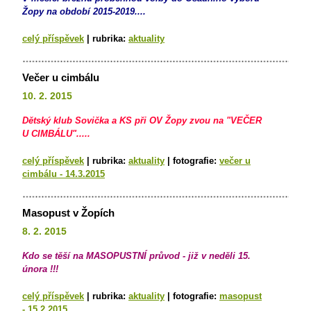
Žopy na období 2015-2019....
celý příspěvek
|
rubrika:
aktuality
Večer u cimbálu
10. 2. 2015
Dětský klub Sovička a KS při OV Žopy zvou na "VEČER
U CIMBÁLU".....
celý příspěvek
|
rubrika:
aktuality
|
fotografie:
večer u
cimbálu - 14.3.2015
Masopust v Žopích
8. 2. 2015
Kdo se těší na MASOPUSTNÍ průvod - již v neděli 15.
února !!!
celý příspěvek
|
rubrika:
aktuality
|
fotografie:
masopust
- 15.2.2015