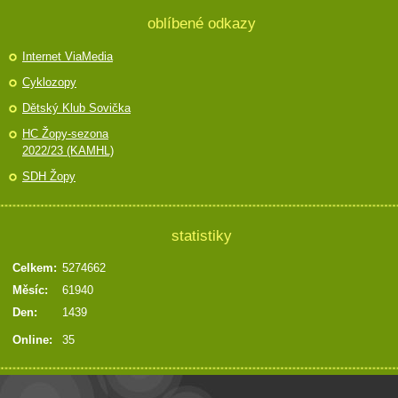
oblíbené odkazy
Internet ViaMedia
Cyklozopy
Dětský Klub Sovička
HC Žopy-sezona
2022/23 (KAMHL)
SDH Žopy
statistiky
Celkem:
5274662
Měsíc:
61940
Den:
1439
Online:
35