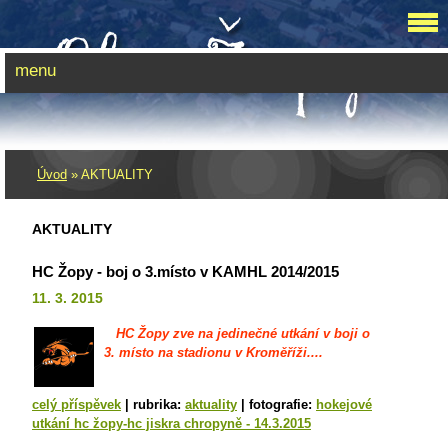
menu
Úvod
»
AKTUALITY
AKTUALITY
HC Žopy - boj o 3.místo v KAMHL 2014/2015
11. 3. 2015
HC Žopy zve na jedinečné utkání v boji o
3. místo na stadionu v Kroměříži....
celý příspěvek
|
rubrika:
aktuality
|
fotografie:
hokejové
utkání hc žopy-hc jiskra chropyně - 14.3.2015