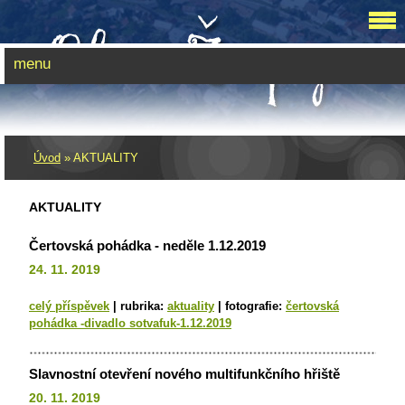
menu
Úvod
»
AKTUALITY
AKTUALITY
Čertovská pohádka - neděle 1.12.2019
24. 11. 2019
celý příspěvek
|
rubrika:
aktuality
|
fotografie:
čertovská
pohádka -divadlo sotvafuk-1.12.2019
Slavnostní otevření nového multifunkčního hřiště
20. 11. 2019