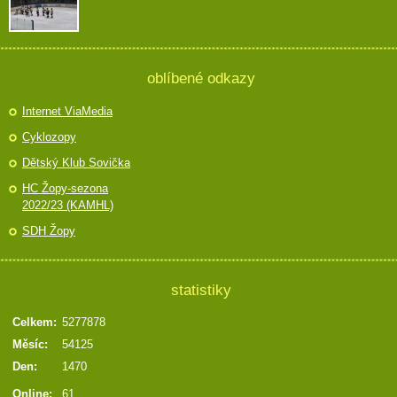
oblíbené odkazy
Internet ViaMedia
Cyklozopy
Dětský Klub Sovička
HC Žopy-sezona
2022/23 (KAMHL)
SDH Žopy
statistiky
Celkem:
5277878
Měsíc:
54125
Den:
1470
Online:
61