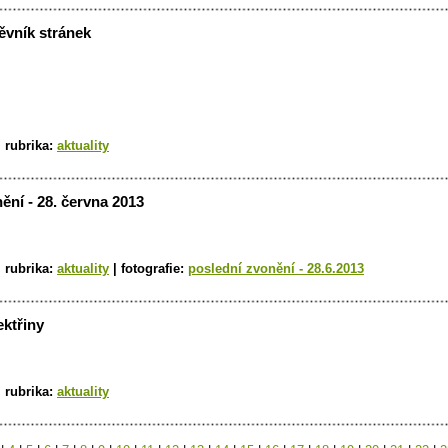
ěvník stránek
|
rubrika:
aktuality
ění - 28. června 2013
|
rubrika:
aktuality
|
fotografie:
poslední zvonění - 28.6.2013
ektřiny
|
rubrika:
aktuality