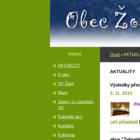
menu
Úvod
»
AKTUAL
AKTUALITY
AKTUALITY
O obci
OV Žopy
Výsledky pře
Mapy
3. 11. 2013
Zápisy ze zasedání
Př
OV
Kalendář akcí
celý příspěvek
Kontakty
Knihovna
akce "Zahrad