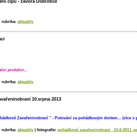
ení čipů - závora Dobrotice
|
rubrika:
aktuality
áci
čci prvňáčci...
|
rubrika:
aktuality
vařeninobraní 10.srpna 2013
hádkové Zavařeninobraní
" - Putování za pohádkovým dortem... (více v p
|
rubrika:
aktuality
|
fotografie:
pohádkové zavařeninobraní - 10.8.2013 -s