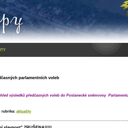
ITY
dčasných parlamentních voleb
ehled výsledků předčasných voleb do Poslanecké sněmovny Parlamentu
|
rubrika:
aktuality
ní slavnost" ZRUŠENA!!!!!