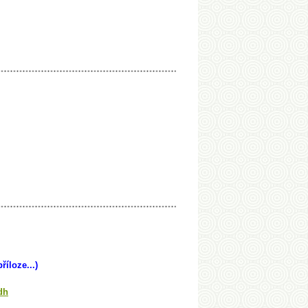
říloze...)
dh