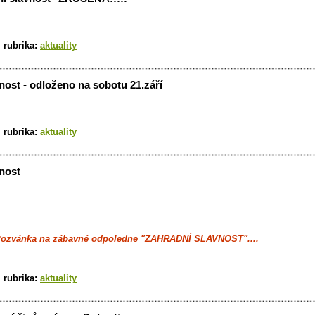
|
rubrika:
aktuality
nost - odloženo na sobotu 21.září
|
rubrika:
aktuality
nost
vánka na zábavné odpoledne "ZAHRADNÍ SLAVNOST"....
|
rubrika:
aktuality