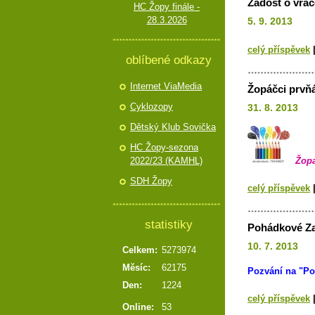
Žádost o vrác
HC Žopy finále -
28.3.2026
5. 9. 2013
celý příspěvek
oblíbené odkazy
Internet ViaMedia
Žopáčci prvň
Cyklozopy
31. 8. 2013
Dětský Klub Sovička
HC Žopy-sezona
2022/23 (KAMHL)
Žopá
SDH Žopy
celý příspěvek
statistiky
Pohádkové Za
10. 7. 2013
Celkem:
5273974
Měsíc:
62175
Pozvání na "
Po
Den:
1224
celý příspěvek
Online:
53