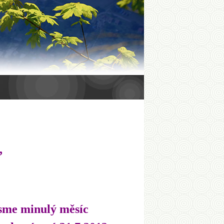
,
jsme minulý měsíc