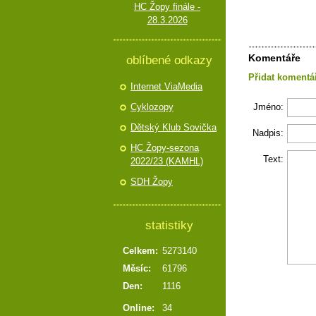
HC Žopy finále -
28.3.2026
Komentáře
oblíbené odkazy
Přidat komentá
Internet ViaMedia
Cyklozopy
Jméno:
Dětský Klub Sovička
Nadpis:
HC Žopy-sezona
Text:
2022/23 (KAMHL)
SDH Žopy
statistiky
Celkem:
5273140
Měsíc:
61796
Den:
1116
Online:
34