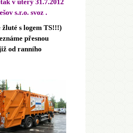
tak v úterý 31.7.2012
ov s.r.o. svoz .
 žluté s logem TS!!!)
 Neznáme přesnou
již od ranního