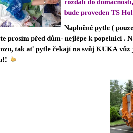
rozdali do domácností,
bude proveden TS Holeš
Naplněné pytle ( pouze
jte prosím před dům- nejlépe k popelnici .
ozu, tak ať pytle čekají na svůj KUKA vůz 
u!!