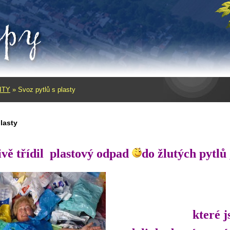
ITY
»
Svoz pytlů s plasty
lasty
ivě třídil plastový odpad
do žlutých pytlů 
které 