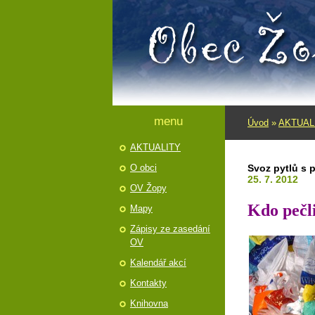
menu
Úvod
»
AKTUAL
AKTUALITY
O obci
Svoz pytlů s p
25. 7. 2012
OV Žopy
Kdo pečl
Mapy
Zápisy ze zasedání
OV
Kalendář akcí
Kontakty
Knihovna