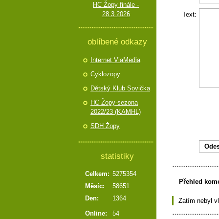
HC Žopy finále -
28.3.2026
Text:
oblíbené odkazy
Internet ViaMedia
Cyklozopy
Dětský Klub Sovička
HC Žopy-sezona
2022/23 (KAMHL)
SDH Žopy
statistiky
Celkem:
5275354
Přehled kom
Měsíc:
58651
Den:
1364
Zatím nebyl v
Online:
54