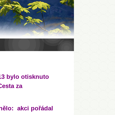
13 bylo otisknuto
Cesta za
nělo: akci pořádal