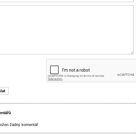
entářů
ložen žádný komentář