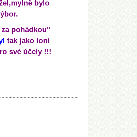
žel,mylně bylo
výbor.
 za pohádkou"
yl
tak jako loni
ro své účely !!!