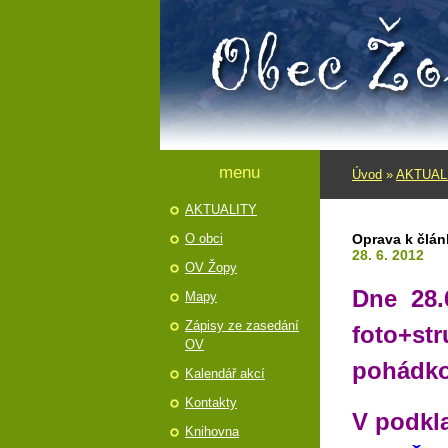
menu
Úvod
»
AKTUAL
AKTUALITY
O obci
Oprava k člán
28. 6. 2012
OV Žopy
Dne 28.6
Mapy
Zápisy ze zasedání
foto+str
OV
pohádko
Kalendář akcí
Kontakty
V podkla
Knihovna