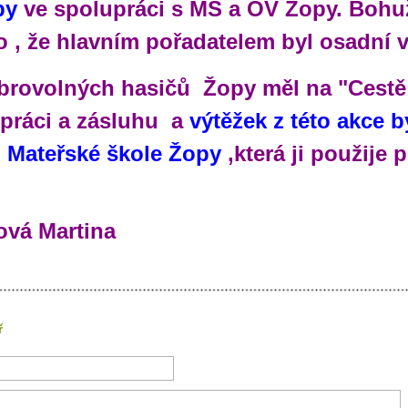
py
ve spolupráci s MŠ a OV Žopy. Bohu
o , že hlavním pořadatelem byl osadní 
brovolných hasičů Žopy měl na "Cestě
 práci a zásluhu a
výtěžek z této akce
b
 Mateřské škole
Žopy
,která ji použije p
ová Martina
ř