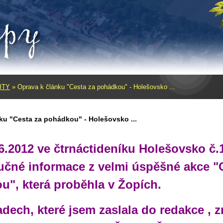
ITY
»
Oprava k článku "Cesta za pohádkou" - Holešovsko ...
ku "Cesta za pohádkou" - Holešovsko ...
.2012 ve čtrnáctideníku Holešovsko č.
učné informace z velmi úspěšné akce "
u", která proběhla v Žopích.
dech, které jsem zaslala do redakce , z