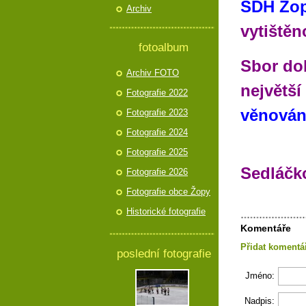
SDH Žo
Archiv
vytištěn
fotoalbum
Sbor do
Archiv FOTO
největší
Fotografie 2022
věnován
Fotografie 2023
Fotografie 2024
Fotografie 2025
Sedláčk
Fotografie 2026
Fotografie obce Žopy
Historické fotografie
Komentáře
Přidat komentá
poslední fotografie
Jméno:
Nadpis: