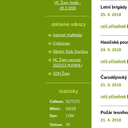
HC Žopy finále -
Letní brigády
28.3.2026
25. 4. 2018
oblíbené odkazy
celý příspěvek
Internet ViaMedia
Hasičská pouť
Cyklozopy
24. 4. 2018
Dětský Klub Sovička
HC Žopy-sezona
celý příspěvek
2022/23 (KAMHL)
SDH Žopy
Čarodějnický 
21. 4. 2018
statistiky
celý příspěvek
Celkem:
5277275
Měsíc:
54218
Požár lesního
Den:
1784
21. 4. 2018
Online:
78