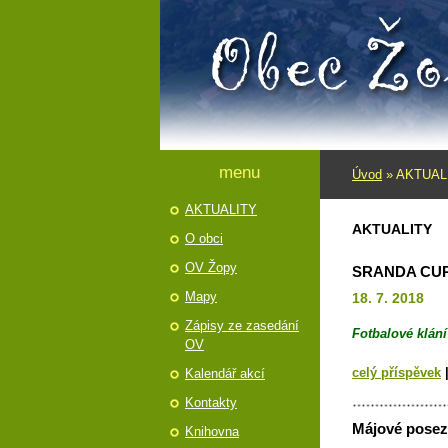
menu
Úvod
»
AKTUAL
AKTUALITY
AKTUALITY
O obci
OV Žopy
SRANDA CUP
Mapy
18. 7. 2018
Zápisy ze zasedání
Fotbalové klá
OV
celý příspěvek
Kalendář akcí
Kontakty
Májové poseze
Knihovna