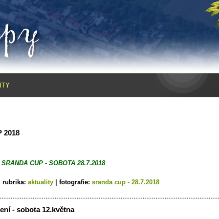
ITY
 2018
ní SRANDA CUP - SOBOTA 28.7.2018
|
rubrika:
aktuality
|
fotografie:
sranda cup - 28.7.2018
ní - sobota 12.května