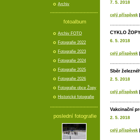
7. 5. 2018
Archiv
celý příspěvek
fotoalbum
CYKLO ŽOPY n
Archiv FOTO
6. 5. 2018
Fotografie 2022
Fotografie 2023
celý příspěvek
Fotografie 2024
Fotografie 2025
Sběr železnéh
Fotografie 2026
2. 5. 2018
Fotografie obce Žopy
celý příspěvek
Historické fotografie
Vakcinační p
poslední fotografie
2. 5. 2018
celý příspěvek