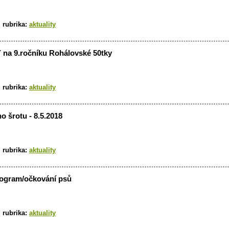
|
rubrika:
aktuality
a 9.ročníku Rohálovské 50tky
|
rubrika:
aktuality
o šrotu - 8.5.2018
|
rubrika:
aktuality
rogram/očkování psů
|
rubrika:
aktuality