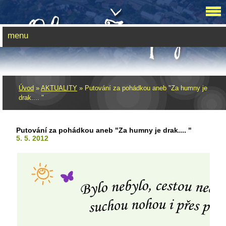
menu
Úvod
»
AKTUALITY
»
Putování za pohádkou aneb "Za humny je
drak.... "
Putování za pohádkou aneb "Za humny je drak.... "
5. 5. 2012