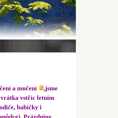
učení a mučení
,jsme
 vrátka vstříc letním
diče, babičky i
ospůdce). Prázdniny