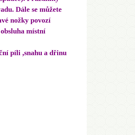
radu. Dále se můžete
lavé nožky povozí
 obsluha místní
í píli ,snahu a dřinu