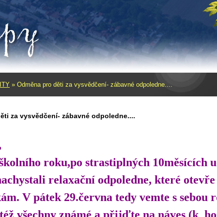
ITY
»
Odměna pro děti za vysvědčení- zábavné odpoledne....
ti za vysvědčení- zábavné odpoledne....
,
školního roku,po strastiplných 10měsících 
achystali relaxační odpoledne, které otevře
m. V pátek 29.června tedy vemte s sebou ro
 též všechny známé a přijďte na náves (k h