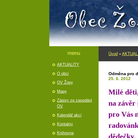
menu
Úvod
»
AKTUAL
AKTUALITY
O obci
Odměna pro dě
25. 6. 2012
OV Žopy
Milé děti
Mapy
Zápisy ze zasedání
na závěr 
OV
pro Vás n
Kalendář akcí
radovánká
Kontakty
Knihovna
dědečky,