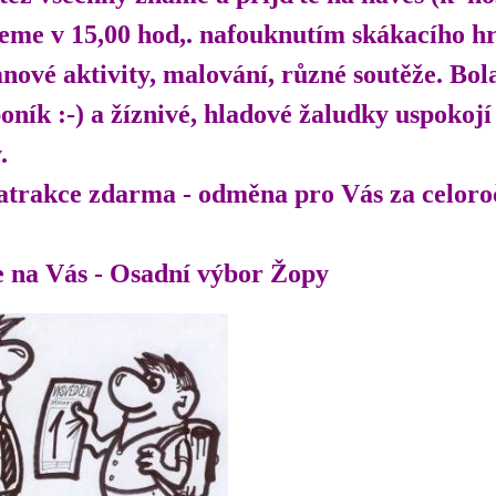
jeme v 15,00 hod,. nafouknutím skákacího h
lanové aktivity, malování, různé soutěže. Bo
oník :-) a žíznivé, hladové žaludky uspokojí
.
trakce zdarma - odměna pro Vás za celoročn
e na Vás - Osadní výbor Žopy