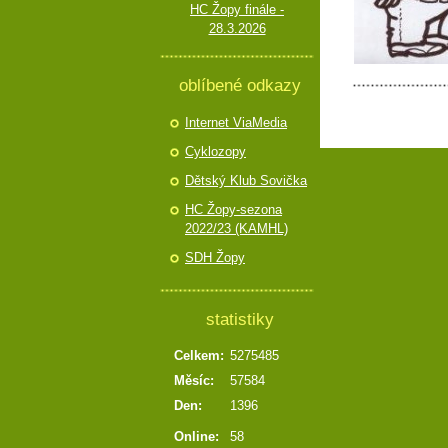
HC Žopy finále -
28.3.2026
oblíbené odkazy
Internet ViaMedia
Cyklozopy
Dětský Klub Sovička
HC Žopy-sezona
2022/23 (KAMHL)
SDH Žopy
statistiky
Celkem:
5275485
Měsíc:
57584
Den:
1396
Online:
58