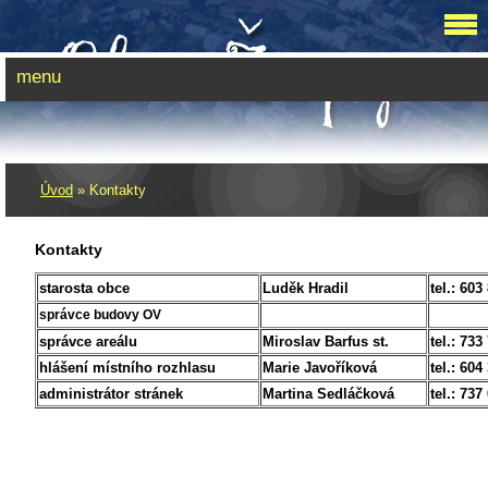
menu
Úvod
»
Kontakty
Kontakty
starosta obce
Luděk Hradil
tel.: 603
správce budovy OV
správce areálu
Miroslav Barfus st.
tel.: 733
hlášení místního rozhlasu
Marie Javoříková
tel.: 604
administrátor stránek
Martina Sedláčková
tel.: 737