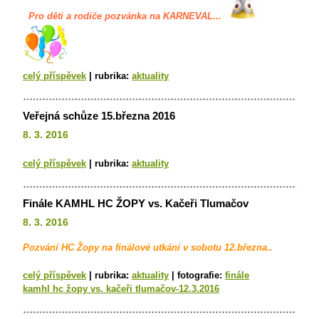
Pro děti a rodiče pozvánka na KARNEVAL..
.
celý příspěvek
|
rubrika:
aktuality
Veřejná schůze 15.března 2016
8. 3. 2016
celý příspěvek
|
rubrika:
aktuality
Finále KAMHL HC ŽOPY vs. Kačeři Tlumačov
8. 3. 2016
Pozvání HC Žopy na finálové utkání v sobotu 12.března..
celý příspěvek
|
rubrika:
aktuality
|
fotografie:
finále
kamhl hc žopy vs. kačeři tlumačov-12.3.2016