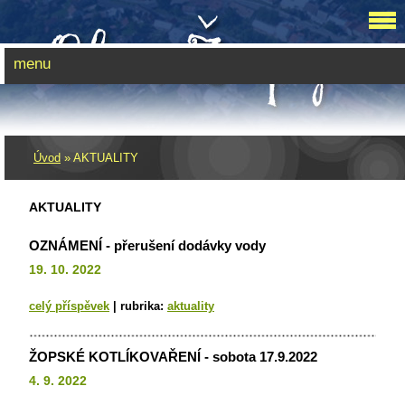
menu
Úvod
»
AKTUALITY
AKTUALITY
OZNÁMENÍ - přerušení dodávky vody
19. 10. 2022
celý příspěvek
|
rubrika:
aktuality
ŽOPSKÉ KOTLÍKOVAŘENÍ - sobota 17.9.2022
4. 9. 2022