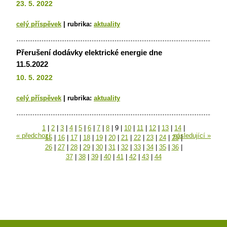
23. 5. 2022
celý příspěvek
|
rubrika:
aktuality
Přerušení dodávky elektrické energie dne
11.5.2022
10. 5. 2022
celý příspěvek
|
rubrika:
aktuality
1
|
2
|
3
|
4
|
5
|
6
|
7
|
8
|
9
|
10
|
11
|
12
|
13
|
14
|
« předchozí
následující »
15
|
16
|
17
|
18
|
19
|
20
|
21
|
22
|
23
|
24
|
25
|
26
|
27
|
28
|
29
|
30
|
31
|
32
|
33
|
34
|
35
|
36
|
37
|
38
|
39
|
40
|
41
|
42
|
43
|
44