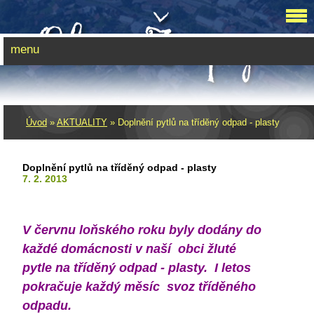
menu
Úvod
»
AKTUALITY
»
Doplnění pytlů na tříděný odpad - plasty
Doplnění pytlů na tříděný odpad - plasty
7. 2. 2013
V červnu loňského roku byly dodány do
každé domácnosti v naší obci žluté
pytle na tříděný odpad - plasty. I letos
pokračuje každý měsíc svoz tříděného
odpadu.