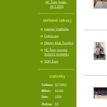
HC Žopy finále -
28.3.2026
oblíbené odkazy
Internet ViaMedia
Cyklozopy
Dětský Klub Sovička
HC Žopy-sezona
2022/23 (KAMHL)
SDH Žopy
statistiky
Celkem:
5272551
Měsíc:
62165
Den:
1266
Online:
53