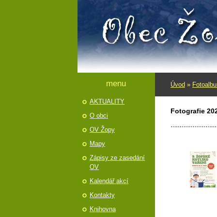
menu
Úvod
»
Fotoalb
AKTUALITY
Fotografie 20
O obci
OV Žopy
Mapy
Zápisy ze zasedání
OV
Kalendář akcí
Kontakty
Knihovna