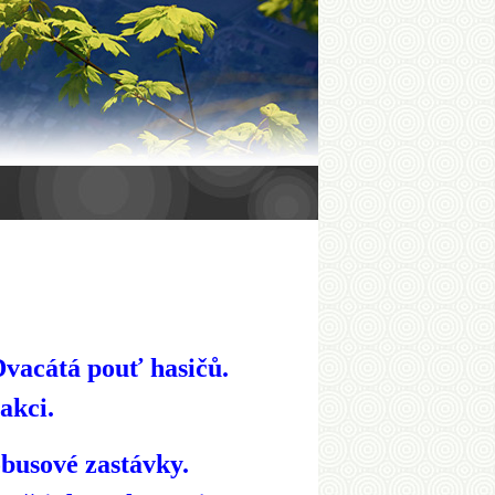
Dvacátá pouť hasičů.
akci.
obusové zastávky.