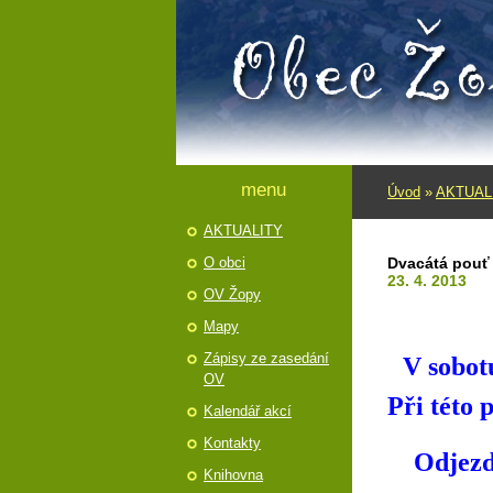
menu
Úvod
»
AKTUAL
AKTUALITY
O obci
Dvacátá pouť
23. 4. 2013
OV Žopy
Mapy
Zápisy ze zasedání
V sobot
OV
Při této 
Kalendář akcí
Kontakty
Odjezd a
Knihovna