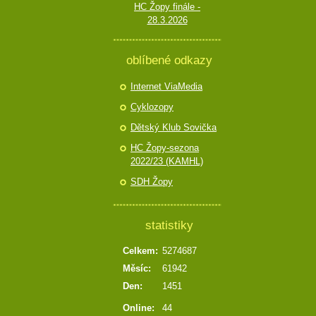
HC Žopy finále -
28.3.2026
oblíbené odkazy
Internet ViaMedia
Cyklozopy
Dětský Klub Sovička
HC Žopy-sezona
2022/23 (KAMHL)
SDH Žopy
statistiky
Celkem:
5274687
Měsíc:
61942
Den:
1451
Online:
44