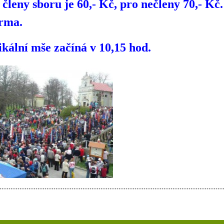
členy sboru je 60,- Kč, pro nečleny 70,- Kč.
arma.
ální mše začíná v 10,15 hod.