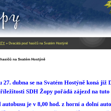
ITY
»
Dvacátá pouť hasičů na Svatém Hostýně
 hasičů na Svatém Hostýně
u 27. dubna se na Svatém Hostýně koná již 
příležitosti SDH Žopy pořádá zájezd na tuto 
utobusu je v 8,00 hod. z horní a dolní aut