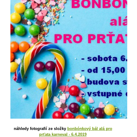
náhledy fotografií ze složky
bonbónkový bál alá pro
prťata karneval - 6.4.2019