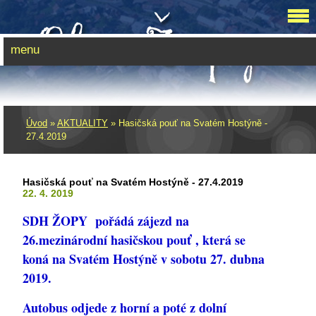
menu
Úvod
»
AKTUALITY
»
Hasičská pouť na Svatém Hostýně -
27.4.2019
Hasičská pouť na Svatém Hostýně - 27.4.2019
22. 4. 2019
SDH ŽOPY pořádá zájezd na
26.mezinárodní hasičskou pouť , která se
koná na Svatém Hostýně v sobotu 27. dubna
2019.
Autobus odjede z horní a poté z dolní