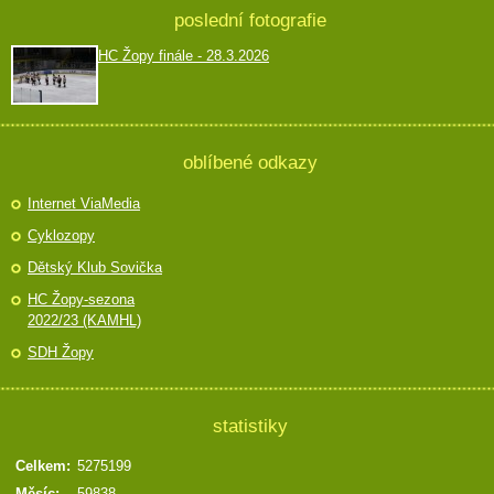
poslední fotografie
HC Žopy finále - 28.3.2026
oblíbené odkazy
Internet ViaMedia
Cyklozopy
Dětský Klub Sovička
HC Žopy-sezona
2022/23 (KAMHL)
SDH Žopy
statistiky
Celkem:
5275199
Měsíc:
59838