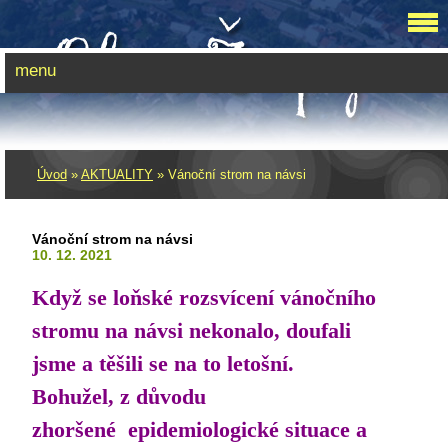
menu
Úvod
»
AKTUALITY
»
Vánoční strom na návsi
Vánoční strom na návsi
10. 12. 2021
Když se loňské rozsvícení vánočního
stromu na návsi nekonalo, doufali
jsme a těšili se na to letošní.
Bohužel, z důvodu
zhoršené
epidemiologické situace a