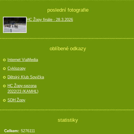
poslední fotografie
HC Žopy finále - 28.3.2026
oblíbené odkazy
Internet ViaMedia
Cyklozopy
Dětský Klub Sovička
HC Žopy-sezona
2022/23 (KAMHL)
SDH Žopy
statistiky
Celkem:
5276111