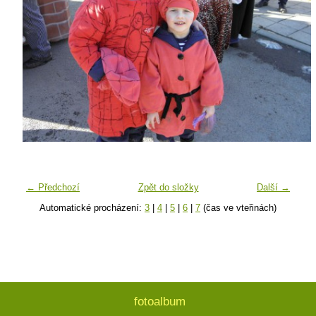
← Předchozí
Zpět do složky
Další →
Automatické procházení:
3
|
4
|
5
|
6
|
7
(čas ve vteřinách)
fotoalbum