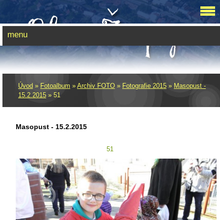
menu
Úvod
»
Fotoalbum
»
Archiv FOTO
»
Fotografie 2015
»
Masopust -
15.2.2015
»
51
Masopust - 15.2.2015
51