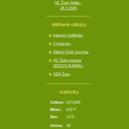
HC Žopy finále -
28.3.2026
oblíbené odkazy
Internet ViaMedia
Cyklozopy
Dětský Klub Sovička
HC Žopy-sezona
2022/23 (KAMHL)
SDH Žopy
statistiky
Celkem:
5272640
Měsíc:
62177
Den:
1275
Online:
38