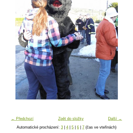
← Předchozí
Zpět do složky
Další →
Automatické procházení:
3
|
4
|
5
|
6
|
7
(čas ve vteřinách)