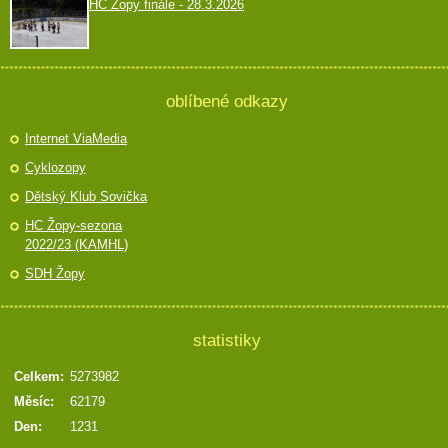
HC Žopy finále - 28.3.2026
oblíbené odkazy
Internet ViaMedia
Cyklozopy
Dětský Klub Sovička
HC Žopy-sezona
2022/23 (KAMHL)
SDH Žopy
statistiky
Celkem:
5273982
Měsíc:
62179
Den:
1231