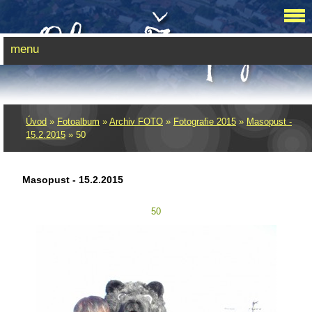
menu
Úvod
»
Fotoalbum
»
Archiv FOTO
»
Fotografie 2015
»
Masopust -
15.2.2015
»
50
Masopust - 15.2.2015
50