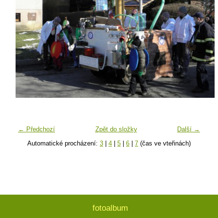
← Předchozí
Zpět do složky
Další →
Automatické procházení:
3
|
4
|
5
|
6
|
7
(čas ve vteřinách)
fotoalbum