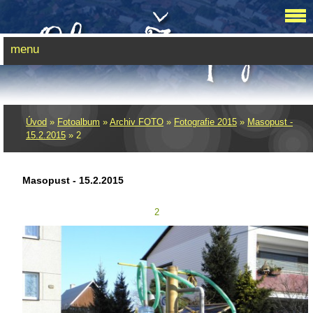
menu
Úvod
»
Fotoalbum
»
Archiv FOTO
»
Fotografie 2015
»
Masopust -
15.2.2015
»
2
Masopust - 15.2.2015
2