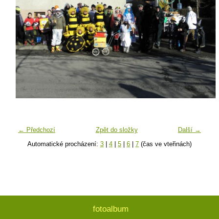
← Předchozí
Zpět do složky
Další →
Automatické procházení:
3
|
4
|
5
|
6
|
7
(čas ve vteřinách)
fotoalbum