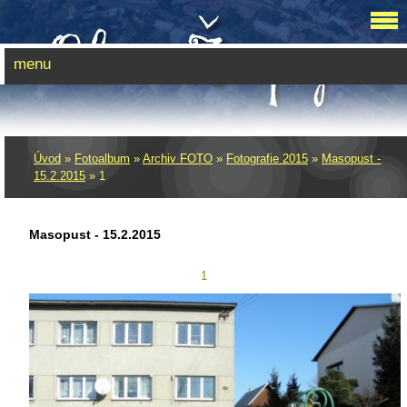
menu
Úvod
»
Fotoalbum
»
Archiv FOTO
»
Fotografie 2015
»
Masopust -
15.2.2015
»
1
Masopust - 15.2.2015
1