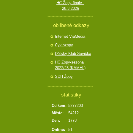
HC Žopy finále -
28.3.2026
oblíbené odkazy
Internet ViaMedia
Cyklozopy
Dětský Klub Sovička
HC Žopy-sezona
2022/23 (KAMHL)
SDH Žopy
statistiky
Celkem:
5277203
Měsíc:
54212
Den:
1778
Online:
51