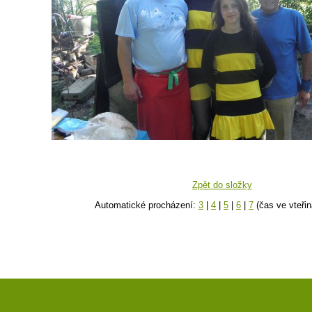
Zpět do složky
Automatické procházení:
3
|
4
|
5
|
6
|
7
(čas ve vteřin