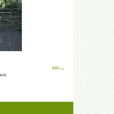
Další →
ách)