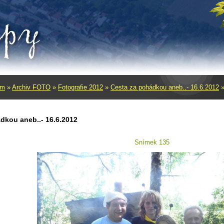
um
»
Archiv FOTO
»
Fotografie 2012
»
Cesta za pohádkou aneb..- 16.6.2012
dkou aneb..- 16.6.2012
Snímek 135