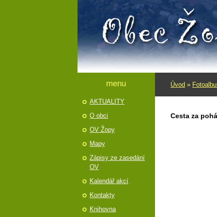
menu
Úvod
»
Fotoalb
AKTUALITY
O obci
Cesta za pohá
OV Žopy
Mapy
Zápisy ze zasedání
OV
Kalendář akcí
Kontakty
Knihovna