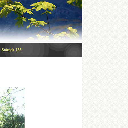
»
Snímek 135