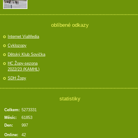
oblíbené odkazy
Internet ViaMedia
Cyklozopy
Dětský Klub Sovička
HC Žopy-sezona
2022/23 (KAMHL)
SDH Žopy
statistiky
Celkem:
5273331
Měsíc:
61853
Den:
997
Online:
42