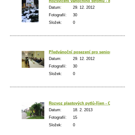
Rozsvícení vánočního stromu - 8.12.2012
Datum:
29. 12. 2012
Fotografií:
30
Složek:
0
Předvánoční posezení pro seniory - 14.12.201
Datum:
29. 12. 2012
Fotografií:
30
Složek:
0
Rozvoz plastových pytlů-říjen - OV
Datum:
18. 2. 2013
Fotografií:
15
Složek:
0