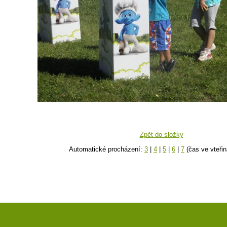
Zpět do složky
Automatické procházení:
3
|
4
|
5
|
6
|
7
(čas ve vteřin