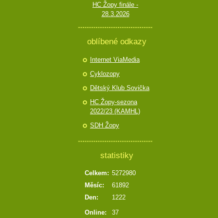
HC Žopy finále -
28.3.2026
oblíbené odkazy
Internet ViaMedia
Cyklozopy
Dětský Klub Sovička
HC Žopy-sezona
2022/23 (KAMHL)
SDH Žopy
statistiky
Celkem:
5272980
Měsíc:
61892
Den:
1222
Online:
37