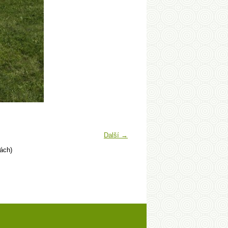
Další →
ách)