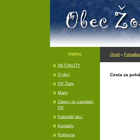
menu
Úvod
»
Fotoalb
AKTUALITY
O obci
Cesta za pohá
OV Žopy
Mapy
Zápisy ze zasedání
OV
Kalendář akcí
Kontakty
Knihovna