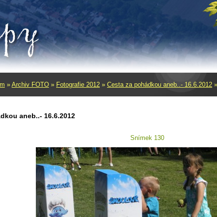
um
»
Archiv FOTO
»
Fotografie 2012
»
Cesta za pohádkou aneb..- 16.6.2012
dkou aneb..- 16.6.2012
Snímek 130