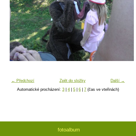
← Předchozí
Zpět do složky
Další →
Automatické procházení:
3
|
4
|
5
|
6
|
7
(čas ve vteřinách)
fotoalbum