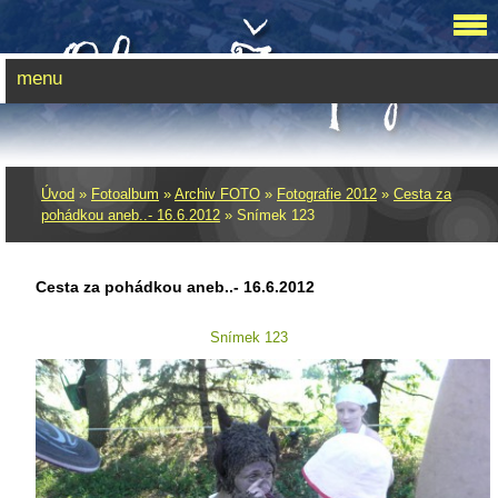
menu
Úvod
»
Fotoalbum
»
Archiv FOTO
»
Fotografie 2012
»
Cesta za
pohádkou aneb..- 16.6.2012
»
Snímek 123
Cesta za pohádkou aneb..- 16.6.2012
Snímek 123