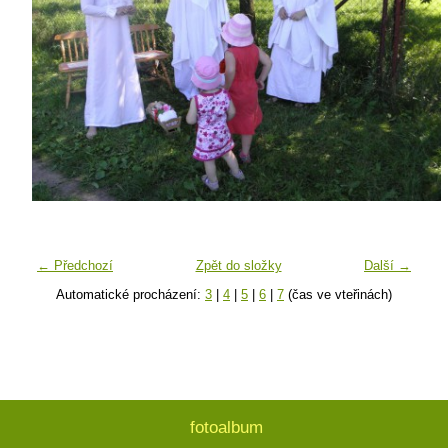
← Předchozí
Zpět do složky
Další →
Automatické procházení:
3
|
4
|
5
|
6
|
7
(čas ve vteřinách)
fotoalbum