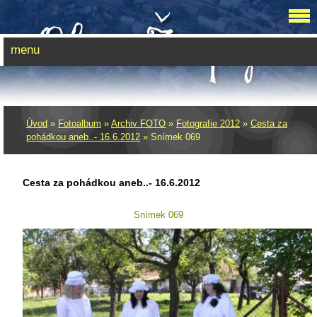
menu
Úvod
»
Fotoalbum
»
Archiv FOTO
»
Fotografie 2012
»
Cesta za
pohádkou aneb..- 16.6.2012
»
Snímek 069
Cesta za pohádkou aneb..- 16.6.2012
Snímek 069