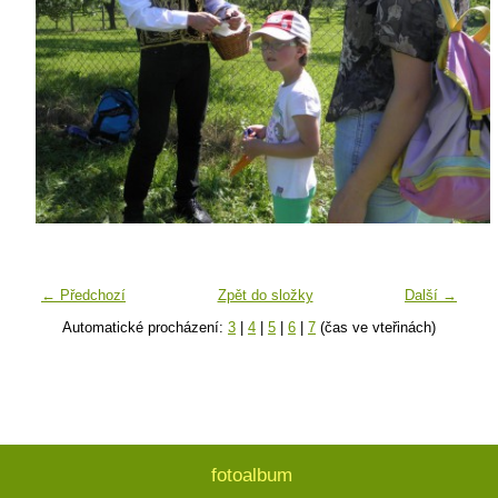
← Předchozí
Zpět do složky
Další →
Automatické procházení:
3
|
4
|
5
|
6
|
7
(čas ve vteřinách)
fotoalbum