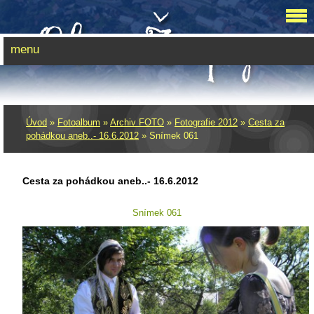
menu
Úvod
»
Fotoalbum
»
Archiv FOTO
»
Fotografie 2012
»
Cesta za
pohádkou aneb..- 16.6.2012
»
Snímek 061
Cesta za pohádkou aneb..- 16.6.2012
Snímek 061