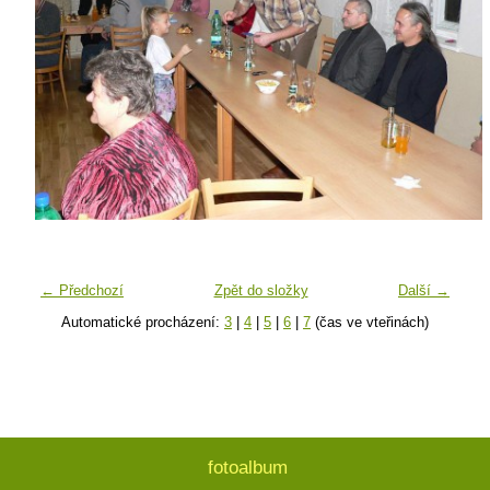
← Předchozí
Zpět do složky
Další →
Automatické procházení:
3
|
4
|
5
|
6
|
7
(čas ve vteřinách)
fotoalbum