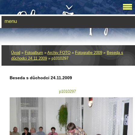
menu
Úvod
»
Fotoalbum
»
Archiv FOTO
»
Fotografie 2009
»
Beseda s
důchodci 24.11.2009
»
p1010297
Beseda s důchodci 24.11.2009
p1010297