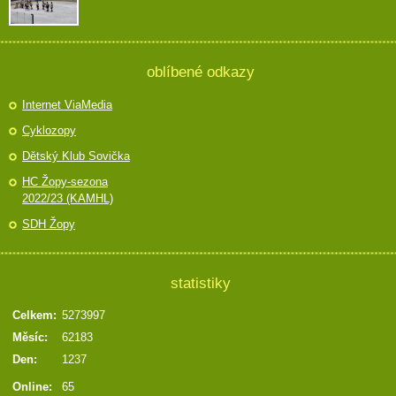
oblíbené odkazy
Internet ViaMedia
Cyklozopy
Dětský Klub Sovička
HC Žopy-sezona
2022/23 (KAMHL)
SDH Žopy
statistiky
Celkem:
5273997
Měsíc:
62183
Den:
1237
Online:
65