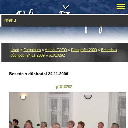
menu
Úvod
»
Fotoalbum
»
Archiv FOTO
»
Fotografie 2009
»
Beseda s
důchodci 24.11.2009
»
p1010292
Beseda s důchodci 24.11.2009
p1010292