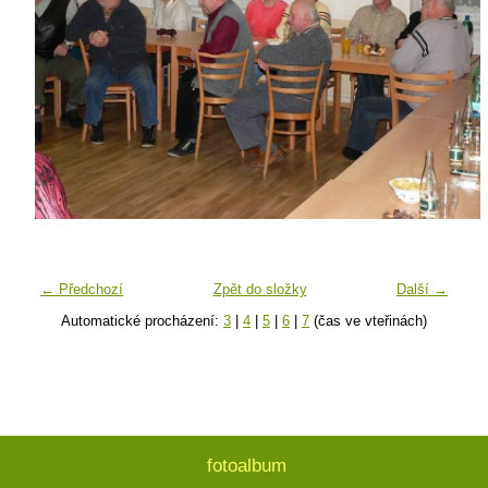
← Předchozí
Zpět do složky
Další →
Automatické procházení:
3
|
4
|
5
|
6
|
7
(čas ve vteřinách)
fotoalbum