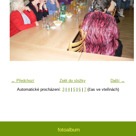
← Předchozí
Zpět do složky
Další →
Automatické procházení:
3
|
4
|
5
|
6
|
7
(čas ve vteřinách)
fotoalbum