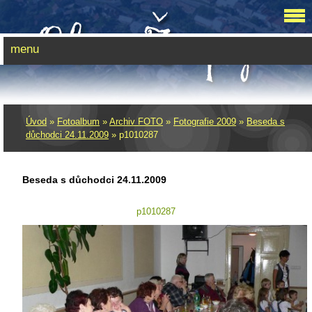
menu
Úvod
»
Fotoalbum
»
Archiv FOTO
»
Fotografie 2009
»
Beseda s
důchodci 24.11.2009
»
p1010287
Beseda s důchodci 24.11.2009
p1010287