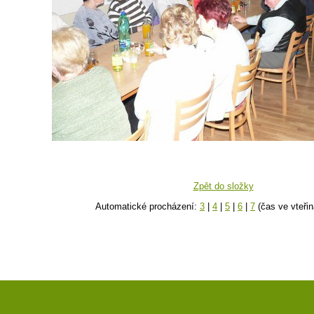
Zpět do složky
Automatické procházení:
3
|
4
|
5
|
6
|
7
(čas ve vteřin