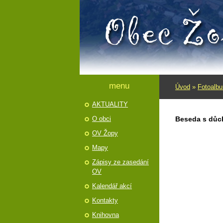
menu
Úvod
»
Fotoalb
AKTUALITY
O obci
Beseda s důc
OV Žopy
Mapy
Zápisy ze zasedání
OV
Kalendář akcí
Kontakty
Knihovna