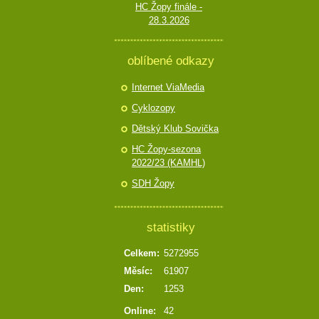
HC Žopy finále -
28.3.2026
oblíbené odkazy
Internet ViaMedia
Cyklozopy
Dětský Klub Sovička
HC Žopy-sezona
2022/23 (KAMHL)
SDH Žopy
statistiky
Celkem:
5272955
Měsíc:
61907
Den:
1253
Online:
42