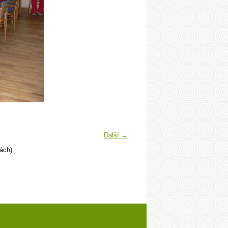
Další →
ách)