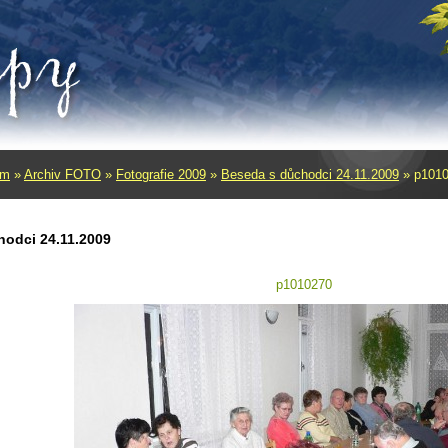
um
»
Archiv FOTO
»
Fotografie 2009
»
Beseda s důchodci 24.11.2009
»
p101
hodci 24.11.2009
p1010270