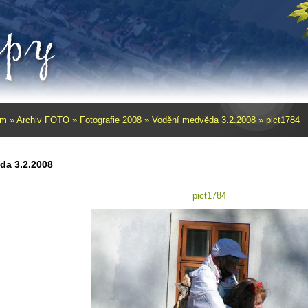
um
»
Archiv FOTO
»
Fotografie 2008
»
Vodění­ medvěda 3.2.2008
»
pict1784
da 3.2.2008
pict1784