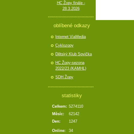
HC Žopy finále -
28.3.2026
oblíbené odkazy
Internet ViaMedia
Cyklozopy
Dětský Klub Sovička
HC Žopy-sezona
2022/23 (KAMHL)
SDH Žopy
statistiky
Celkem:
5274110
Měsíc:
62142
Den:
1247
Online:
34