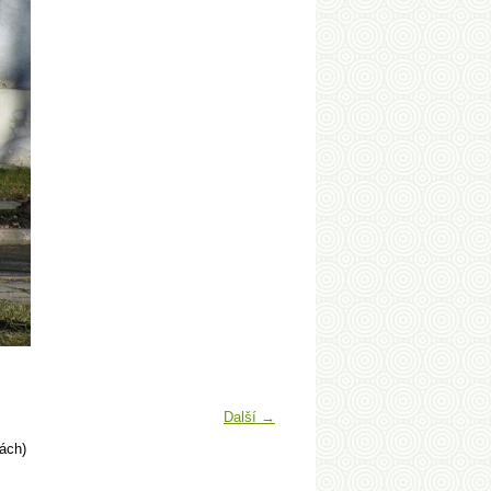
Další →
ách)