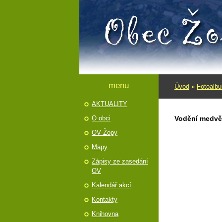
menu
Úvod
»
Fotoalb
AKTUALITY
O obci
Vodění­ medvě
OV Žopy
Mapy
Zápisy ze zasedání
OV
Kalendář akcí
Kontakty
Knihovna