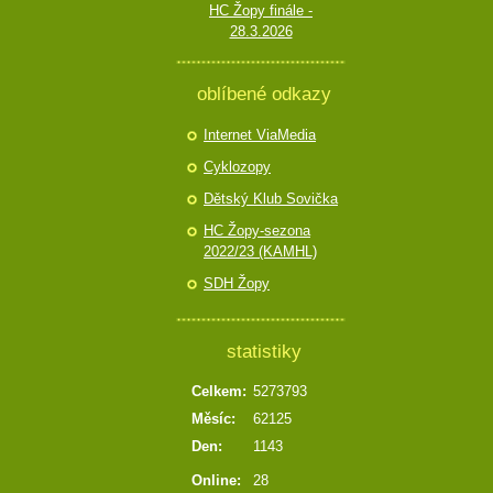
HC Žopy finále -
28.3.2026
oblíbené odkazy
Internet ViaMedia
Cyklozopy
Dětský Klub Sovička
HC Žopy-sezona
2022/23 (KAMHL)
SDH Žopy
statistiky
Celkem:
5273793
Měsíc:
62125
Den:
1143
Online:
28