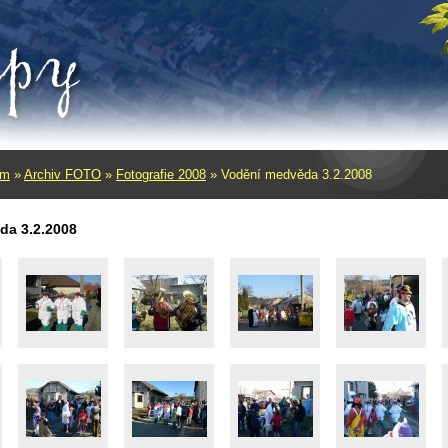
um
»
Archiv FOTO
»
Fotografie 2008
»
Vodění­ medvěda 3.2.2008
da 3.2.2008