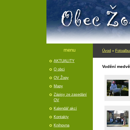
menu
Úvod
»
Fotoalb
AKTUALITY
Vodění­ medvě
O obci
OV Žopy
Mapy
Zápisy ze zasedání
OV
Kalendář akcí
Kontakty
Knihovna