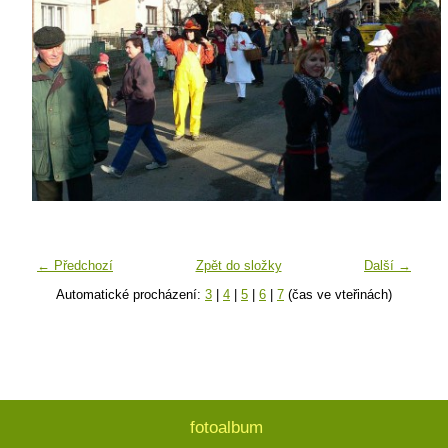
← Předchozí
Zpět do složky
Další →
Automatické procházení:
3
|
4
|
5
|
6
|
7
(čas ve vteřinách)
fotoalbum