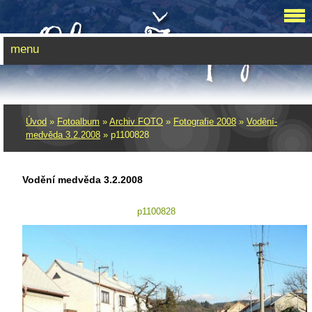
menu
Úvod
»
Fotoalbum
»
Archiv FOTO
»
Fotografie 2008
»
Vodění­
medvěda 3.2.2008
»
p1100828
Vodění­ medvěda 3.2.2008
p1100828