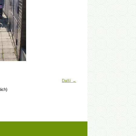
Další →
ách)