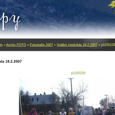
um
»
Archiv FOTO
»
Fotografie 2007
»
Vodění­ medvěda 18.2.2007
»
p110022
da 18.2.2007
p1100229