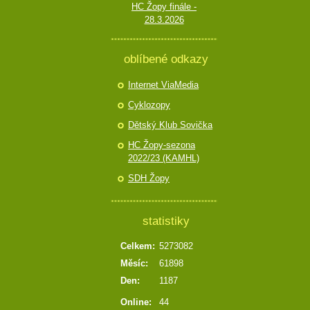
HC Žopy finále -
28.3.2026
oblíbené odkazy
Internet ViaMedia
Cyklozopy
Dětský Klub Sovička
HC Žopy-sezona
2022/23 (KAMHL)
SDH Žopy
statistiky
Celkem:
5273082
Měsíc:
61898
Den:
1187
Online:
44