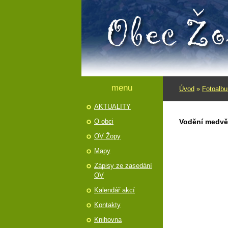
menu
Úvod
»
Fotoalb
AKTUALITY
O obci
Vodění­ medvě
OV Žopy
Mapy
Zápisy ze zasedání
OV
Kalendář akcí
Kontakty
Knihovna