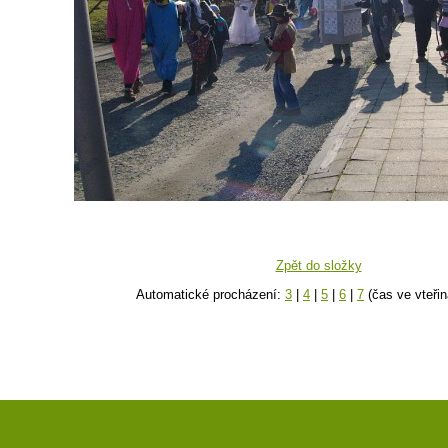
Zpět do složky
Automatické procházení:
3
|
4
|
5
|
6
|
7
(čas ve vteřin