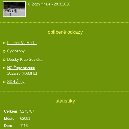
HC Žopy finále - 28.3.2026
oblíbené odkazy
Internet ViaMedia
Cyklozopy
Dětský Klub Sovička
HC Žopy-sezona
2022/23 (KAMHL)
SDH Žopy
statistiky
Celkem:
5273707
Měsíc:
62091
Den:
1116