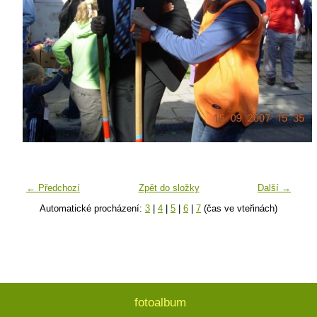
← Předchozí
Zpět do složky
Další →
Automatické procházení:
3
|
4
|
5
|
6
|
7
(čas ve vteřinách)
fotoalbum