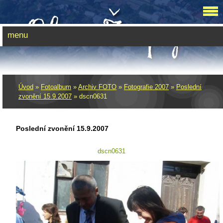
menu
Úvod
»
Fotoalbum
»
Archiv FOTO
»
Fotografie 2007
»
Poslední
zvonění­ 15.9.2007
»
dscn0631
Poslední zvonění­ 15.9.2007
dscn0631