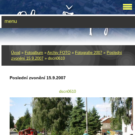
menu
Úvod
»
Fotoalbum
»
Archiv FOTO
»
Fotografie 2007
»
Poslední
zvonění­ 15.9.2007
»
dscn0610
Poslední zvonění­ 15.9.2007
dscn0610