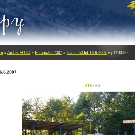
um
»
Archiv FOTO
»
Fotografie 2007
»
Hasici 50 let 16.6.2007
»
p1110050
16.6.2007
p1110050