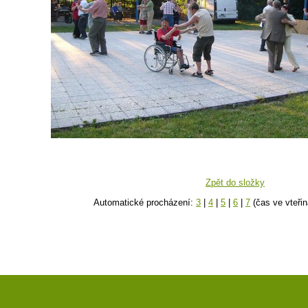
Zpět do složky
Automatické procházení:
3
|
4
|
5
|
6
|
7
(čas ve vteřin