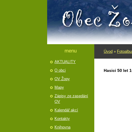
menu
Úvod
»
Fotoalb
AKTUALITY
O obci
Hasici 50 let 
OV Žopy
Mapy
Zápisy ze zasedání
OV
Kalendář akcí
Kontakty
Knihovna