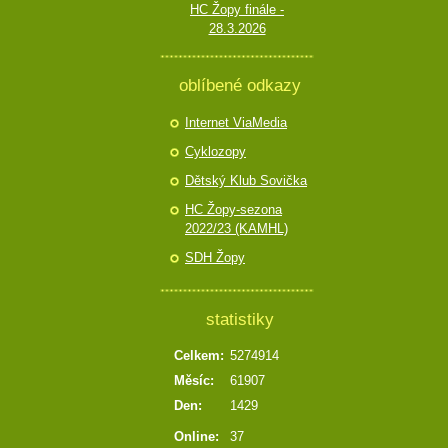
HC Žopy finále -
28.3.2026
oblíbené odkazy
Internet ViaMedia
Cyklozopy
Dětský Klub Sovička
HC Žopy-sezona
2022/23 (KAMHL)
SDH Žopy
statistiky
Celkem:
5274914
Měsíc:
61907
Den:
1429
Online:
37