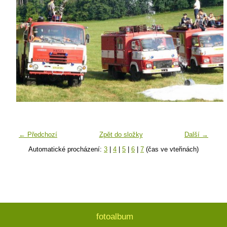
← Předchozí
Zpět do složky
Další →
Automatické procházení:
3
|
4
|
5
|
6
|
7
(čas ve vteřinách)
fotoalbum