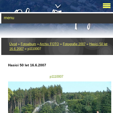
menu
Úvod
»
Fotoalbum
»
Archiv FOTO
»
Fotografie 2007
»
Hasici 50 let
16.6.2007
»
p1110007
Hasici 50 let 16.6.2007
p1110007