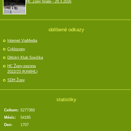
HC Žopy finále - 28.3.2026
oblíbené odkazy
Internet ViaMedia
Cyklozopy
Dětský Klub Sovička
HC Žopy-sezona
2022/23 (KAMHL)
SDH Žopy
statistiky
Celkem:
5277360
Měsíc:
54185
Den:
1707