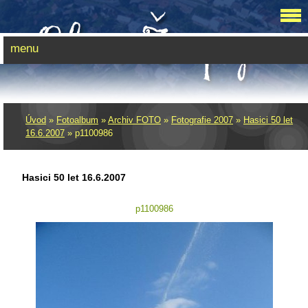
menu
Úvod
»
Fotoalbum
»
Archiv FOTO
»
Fotografie 2007
»
Hasici 50 let
16.6.2007
»
p1100986
Hasici 50 let 16.6.2007
p1100986