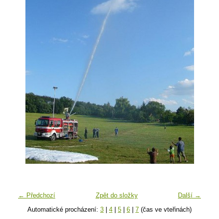
← Předchozí
Zpět do složky
Další →
Automatické procházení:
3
|
4
|
5
|
6
|
7
(čas ve vteřinách)