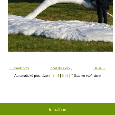
← Předchozí
Zpět do složky
Další →
Automatické procházení:
3
|
4
|
5
|
6
|
7
(čas ve vteřinách)
fotoalbum