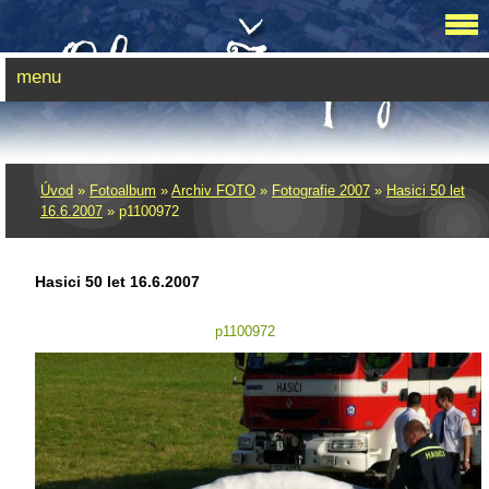
menu
Úvod
»
Fotoalbum
»
Archiv FOTO
»
Fotografie 2007
»
Hasici 50 let
16.6.2007
»
p1100972
Hasici 50 let 16.6.2007
p1100972