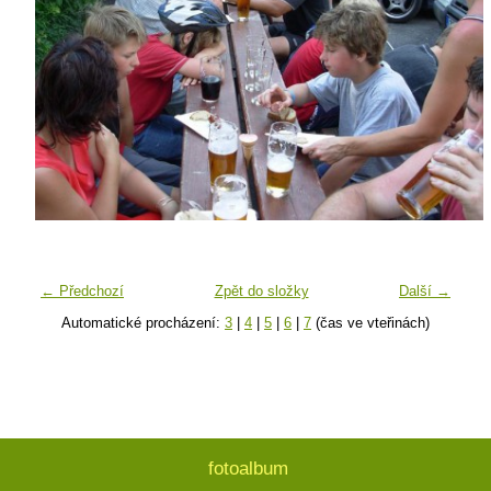
← Předchozí
Zpět do složky
Další →
Automatické procházení:
3
|
4
|
5
|
6
|
7
(čas ve vteřinách)
fotoalbum