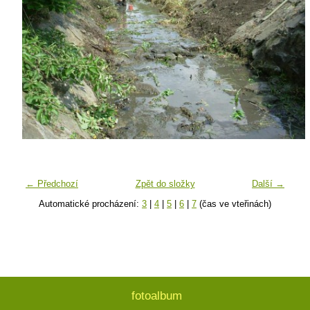
← Předchozí
Zpět do složky
Další →
Automatické procházení:
3
|
4
|
5
|
6
|
7
(čas ve vteřinách)
fotoalbum