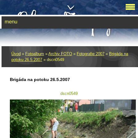
menu
Úvod
»
Fotoalbum
»
Archiv FOTO
»
Fotografie 2007
»
Brigáda na
potoku 26.5.2007
»
dscn0549
Brigáda na potoku 26.5.2007
dscn0549