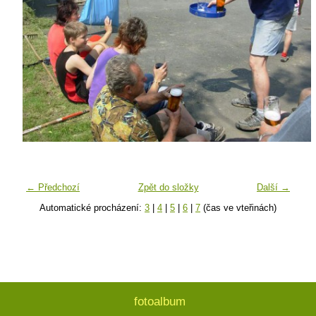
← Předchozí
Zpět do složky
Další →
Automatické procházení:
3
|
4
|
5
|
6
|
7
(čas ve vteřinách)
fotoalbum