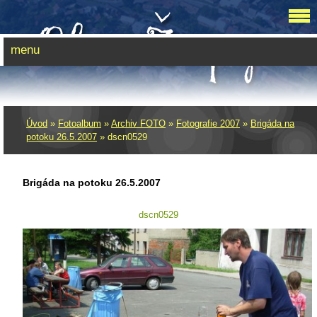
menu
Úvod
»
Fotoalbum
»
Archiv FOTO
»
Fotografie 2007
»
Brigáda na
potoku 26.5.2007
»
dscn0529
Brigáda na potoku 26.5.2007
dscn0529