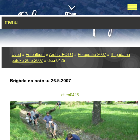
menu
Úvod
»
Fotoalbum
»
Archiv FOTO
»
Fotografie 2007
»
Brigáda na
potoku 26.5.2007
»
dscn0426
Brigáda na potoku 26.5.2007
dscn0426