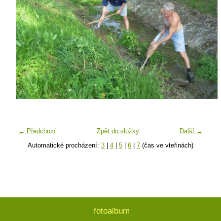
← Předchozí
Zpět do složky
Další →
Automatické procházení:
3
|
4
|
5
|
6
|
7
(čas ve vteřinách)
fotoalbum